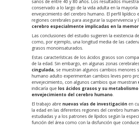
sanos de entre 40 y 80 años. Los resultados muestran 
conservado a lo largo de la vida adulta en la mayoría
envejecimiento del cerebro humano. El perfil lipídico 
regiones cerebrales para asegurar la supervivencia y 
cerebro especialmente implicadas en la memor
Las conclusiones del estudio sugieren la existencia 
como, por ejemplo, una longitud media de las caden
grasos monoinsaturados.
Estas características de los ácidos grasos son comp
de la edad. Sin embargo, en algunas zonas cerebral
cingulada
, se muestran algunos cambios menores suj
humano adulto experimentan cambios leves pero progr
envejecimiento, con algunos cambios que muestran
indicaría que
los ácidos grasos y su metabolismo
envejecimiento del cerebro humano
.
El trabajo abre
nuevas vías de investigación
en cu
la edad en las diferentes regiones del cerebro humano,
estudiadas y a los patrones de lípidos según la especif
función del área como con la disfunción que conduce