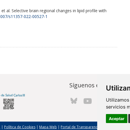
t al. Selective brain regional changes in lipid profile with
0.1007/s11357-022-00527-1
Síguenos en...
Utiliz
Utilizamos
servicios 
Aceptar
l
|
Política de Cookies
|
Mapa Web
|
Portal de Transparencia
|
Política de seg