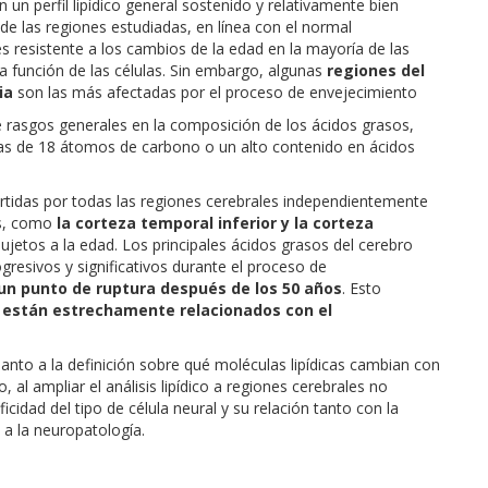
un perfil lipídico general sostenido y relativamente bien
 de las regiones estudiadas, en línea con el normal
es resistente a los cambios de la edad en la mayoría de las
la función de las células. Sin embargo, algunas
regiones del
ia
son las más afectadas por el proceso de envejecimiento
de rasgos generales en la composición de los ácidos grasos,
as de 18 átomos de carbono o un alto contenido en ácidos
artidas por todas las regiones cerebrales independientemente
es, como
la corteza temporal inferior y la corteza
etos a la edad. Los principales ácidos grasos del cerebro
esivos y significativos durante el proceso de
un punto de ruptura después de los 50 años
. Esto
 están estrechamente relacionados con el
anto a la definición sobre qué moléculas lipídicas cambian con
 al ampliar el análisis lipídico a regiones cerebrales no
icidad del tipo de célula neural y su relación tanto con la
 a la neuropatología.