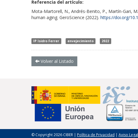
Referencia del artículo:
Mota-Martorell, N., Andrés-Benito, P., Martín-Gari, M. e
human aging. GeroScience (2022).
https://doi.org/1
IP Isidro Ferrer
envejecimiento
2022
Volver al Listado
© Copyright 2026 CIBER |
Política de Privacidad
|
Aviso Lega