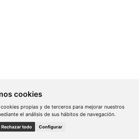
Contacto
amos cookies
Av. Monforte de Lemos, 3-5. Pabellón
 cookies propias y de terceros para mejorar nuestros
11. Planta 0 28029 Madrid
mediante el análisis de sus hábitos de navegación.
info@ciberisciii.es
Rechazar todo
Configurar
uridad