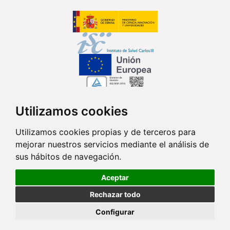
Utilizamos cookies
Síguenos en...
Utilizamos cookies propias y de terceros para
mejorar nuestros servicios mediante el análisis de
Contacto
sus hábitos de navegación.
Av. Monforte de Lemos, 3-5. Pabellón 11. Planta 0 28029 Madrid
Aceptar
info@ciberisciii.es
Rechazar todo
© Copyright 2026 CIBER |
Política de Privacidad
|
Aviso Legal
|
Política
Configurar
de Cookies
|
Mapa Web
|
Portal de Transparencia
|
Política de
seguridad