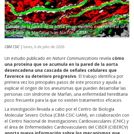
Detalle de la pared de la aorta en un modelo experimental de
síndrome de Marfan. / Iván Alarcón, CBM.
CBM CSIC |
lunes, 6 de julio de 2026
Un estudio publicado en
Nature Communications
revela
cómo
una proteína que se acumula en la pared de la aorta
desencadena una cascada de señales celulares que
favorece su deterioro progresivo
. El trabajo identifica por
primera vez los principales pasos de este proceso y ayuda a
explicar el origen de los aneurismas que pueden desarrollar las
personas con síndrome de Marfan, una enfermedad hereditaria
poco frecuente para la que no existen tratamientos eficaces.
La investigación llevada a cabo por el Centro de Biología
Molecular Severo Ochoa (CBM-CSIC-UAM), en colaboración con
el Centro Nacional de Investigaciones Cardiovasculares (CNIC) y
el área de Enfermedades Cardiovasculares del CIBER (CIBERCV)
aporta nueva información sobre los mecanismos que