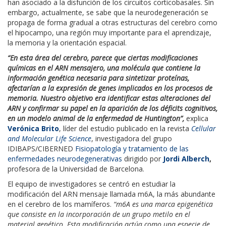
han asociado a la disfunción de los circuitos corticobasales. Sin
embargo, actualmente, se sabe que la neurodegeneración se
propaga de forma gradual a otras estructuras del cerebro como
el hipocampo, una región muy importante para el aprendizaje,
la memoria y la orientación espacial.
“En esta área del cerebro, parece que ciertas modificaciones
químicas en el ARN mensajero, una molécula que contiene la
información genética necesaria para sintetizar proteínas,
afectarían a la expresión de genes implicados en los procesos de
memoria. Nuestro objetivo era identificar estas alteraciones del
ARN y confirmar su papel en la aparición de los déficits cognitivos,
en un modelo animal de la enfermedad de Huntington”,
explica
Verónica Brito
, líder del estudio publicado en la revista
Cellular
and Molecular Life Science
, investigadora del grupo
IDIBAPS/CIBERNED
Fisiopatología y tratamiento de las
enfermedades neurodegenerativas
dirigido por
Jordi Alberch
,
profesora de la Universidad de Barcelona.
El equipo de investigadores se centró en estudiar la
modificación del ARN mensaje llamada m6A, la más abundante
en el cerebro de los mamíferos.
“m6A es una marca epigenética
que consiste en la incorporación de un grupo metilo en el
material genético. Esta modificación actúa como una especie de