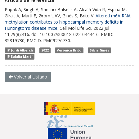
Artículo de referencia
Pupak A, Singh A, Sancho-Balsells A, Alcalá-Vida R, Espina M,
Giralt A, Martí E, Ørom UAV, Ginés S, Brito V.
Altered m6A RNA
methylation contributes to hippocampal memory deficits in
Huntington's disease mice.
Cell Mol Life Sci. 2022 Jul
11;79(8):416. doi: 10.1007/s00018-022-04444-6. PMID:
35819730; PMCID: PMC9276730.
IP Jordi Alberch
2022
Verónica Brito
Sílvia Ginés
IP Eulalia Martí
Volver al Listado