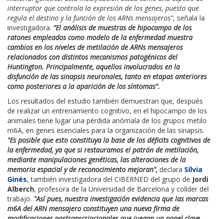
interruptor que controla la expresión de los genes, puesto que
regula el destino y la función de los ARNs mensajeros”
, señala la
investigadora.
“El análisis de muestras de hipocampo de los
ratones empleados como modelo de la enfermedad muestra
cambios en los niveles de metilación de ARNs mensajeros
relacionados con distintos mecanismos patogénicos del
Huntington. Principalmente, aquellos involucrados en la
disfunción de las sinapsis neuronales, tanto en etapas anteriores
como posteriores a la aparición de los síntomas”.
Los resultados del estudio también demuestran que, después
de realizar un entrenamiento cognitivo, en el hipocampo de los
animales tiene lugar una pérdida anómala de los grupos metilo
m6A, en genes esenciales para la organización de las sinapsis.
"Es posible que esto constituya la base de los déficits cognitivos de
la enfermedad, ya que si restauramos el patrón de metilación,
mediante manipulaciones genéticas, las alteraciones de la
memoria espacial y de reconocimiento mejoran",
declara
Sílvia
Ginés
, también investigadora del CIBERNED del grupo de
Jordi
Alberch
, profesora de la Universidad de Barcelona y colíder del
trabajo.
"Así pues, nuestra investigación evidencia que las marcas
m6A del ARN mensajero constituyen una nueva firma de
modificaciones postranscripcionales que juegan un papel clave