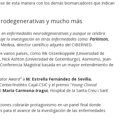
ndose de esta manera con los demás biomarcadores que indican
urodegenerativas y mucho más
ión en enfermedades neurodegenerativas y
aunque se celebra
cluye la investigación en otras enfermedades como:
Parkinson,
 Medina, director científico adjunto del CIBERNED.
de varios países, como Rik Ossenkoppele (Universidad de
, Nick Ashton (Universidad de Gotemburgo). Asimismo, Jean-
 la Conferencia Magistral basada en un mayor entendimiento de
gator Award”
a
M. Estrella Fernández de Sevilla
,
nter/Institito Cajal-CSIC y el premio “
Young Clinical
ED
María Carmona-Iragui
, Hospital de la Santa Creu i Sant
iaciones cobrarán protagonismo en un panel final donde
cas para el avance de la investigación de las enfermedades