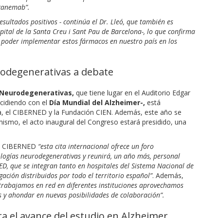
ecanemab”.
ltados positivos - continúa el Dr. Lleó, que también es
spital de la Santa Creu i Sant Pau de Barcelona-, lo que confirma
 poder implementar estos fármacos en nuestro país en los
rodegenerativas a debate
 Neurodegenerativas,
que tiene lugar en el Auditorio Edgar
cidiendo con el
Día Mundial del Alzheimer-,
está
a, el CIBERNED y la Fundación CIEN. Además, este año se
ismo, el acto inaugural del Congreso estará presidido, una
del CIBERNED
“esta cita internacional
ofrece un foro
ologías neurodegenerativas y
reunirá, un año más,
personal
ED, que se integran tanto en hospitales del Sistema Nacional de
ación distribuidos por todo el territorio español”
. Además,
trabajamos en red en diferentes instituciones aprovechamos
os y ahondar en nuevas posibilidades de colaboración”.
ra el avance del estudio en Alzheimer