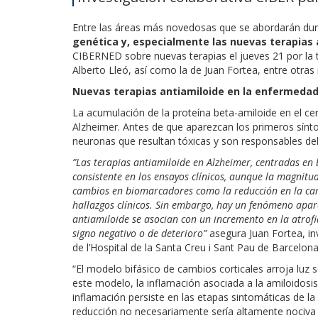
Entre las áreas más novedosas que se abordarán du
genética y, especialmente las nuevas terapias 
CIBERNED sobre nuevas terapias el jueves 21 por la
Alberto Lleó, así como la de Juan Fortea, entre otra
Nuevas terapias antiamiloide en la enfermeda
La acumulación de la proteína beta-amiloide en el c
Alzheimer. Antes de que aparezcan los primeros sínt
neuronas que resultan tóxicas y son responsables del
”Las terapias antiamiloide en Alzheimer, centradas en 
consistente en los ensayos clínicos, aunque la magnitud 
cambios en biomarcadores como la reducción en la car
hallazgos clínicos. Sin embargo, hay un fenómeno apar
antiamiloide se asocian con un incremento en la atrof
signo negativo o de deterioro”
asegura Juan Fortea, in
de l’Hospital de la Santa Creu i Sant Pau de Barcelona
“El modelo bifásico de cambios corticales arroja luz
este modelo, la inflamación asociada a la amiloidosis
inflamación persiste en las etapas sintomáticas de la
reducción no necesariamente sería altamente nociva p