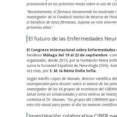
pronunciará en los próximos meses sobre el uso de L
“Recientemente, el fármaco Donanemab ha mostrado resu
investigador de la Fundació Institut de Recerca de l’Ho
el beneficio de estos fármacos. Supone un reto enorme
próximos años.
”
El futuro de las Enfermedades Neu
El Congreso Internacional sobre Enfermedades
Nevilleen
Málaga del 19 al 22 de septiembre
-coin
organizado, desde 2013, por la Fundación Reina Sofí
suma la Sociedad Española de Neurología (SEN). Asim
vez más, por
S. M. la Reina Doña Sofía.
Según Adolfo López de Munain, director científico 
incomparable para discutir sobre el avance de las pat
investigador de los 56 grupos de excelencia del CIBERN
Salud como en Universidades y otros centros de Investig
continúa el Dr. Munain, “
los grupos del CIBERNED que 
esta cita anual para poner al día los avances científic
Investigación colaborativa CIBER pa