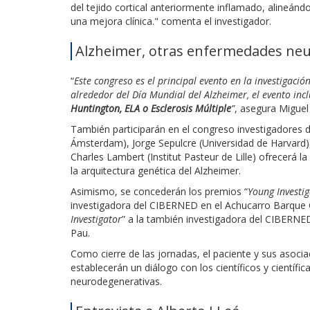
del tejido cortical anteriormente inflamado, alineá
una mejora clínica." comenta el investigador.
Alzheimer, otras enfermedades ne
“
Este congreso es el principal evento en la investigac
alrededor del Día Mundial del Alzheimer, el evento in
Huntington, ELA o Esclerosis Múltiple
”
, asegura Miguel
También participarán en el congreso investigadores 
Ámsterdam), Jorge Sepulcre (Universidad de Harvard)
Charles Lambert (Institut Pasteur de Lille) ofrecerá
la arquitectura genética del Alzheimer.
Asimismo, se concederán los premios “
Young Investi
investigadora del CIBERNED en el Achucarro Barque Ce
Investigator
” a la también investigadora del CIBERN
Pau.
Como cierre de las jornadas, el paciente y sus asoc
establecerán un diálogo con los científicos y científi
neurodegenerativas.