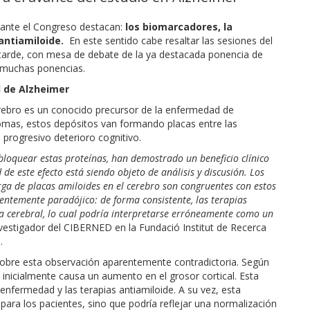
rante el Congreso destacan:
los biomarcadores, la
antiamiloide.
En este sentido cabe resaltar las sesiones del
 tarde, con mesa de debate de la ya destacada ponencia de
s muchas ponencias.
d de Alzheimer
erebro es un conocido precursor de la enfermedad de
omas, estos depósitos van formando placas entre las
 progresivo deterioro cognitivo.
bloquear estas proteínas, han demostrado un beneficio clínico
de este efecto está siendo objeto de análisis y discusión. Los
ga de placas amiloides en el cerebro son congruentes con estos
entemente paradójico: de forma consistente, las terapias
ia cerebral, lo cual podría interpretarse erróneamente como un
vestigador del CIBERNED en la Fundació Institut de Recerca
.
 sobre esta observación aparentemente contradictoria. Según
 inicialmente causa un aumento en el grosor cortical. Esta
 enfermedad y las terapias antiamiloide. A su vez, esta
ara los pacientes, sino que podría reflejar una normalización