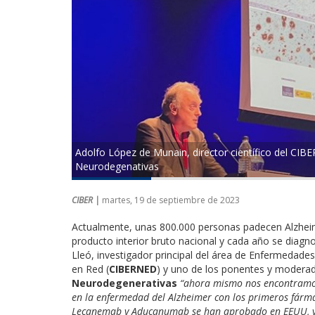
Adolfo López de Munain, director científico del CIB
Neurodegenativas
CIBER |
martes, 19 de septiembre de 2023
Actualmente, unas 800.000 personas padecen Alzheim
producto interior bruto nacional y cada año se diag
Lleó, investigador principal del área de Enfermedad
en Red (
CIBERNED
) y uno de los ponentes y modera
Neurodegenerativas
“ahora mismo nos encontramo
en la enfermedad del Alzheimer con los primeros fárma
Lecanemab y Aducanumab se han aprobado en EEUU, y 