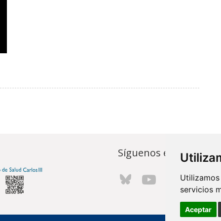
Síguenos en...
Utiliz
Utilizamos
servicios 
Aceptar