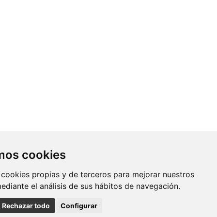
Contacto
amos cookies
Av. Monforte de Lemos, 3-5. Pabellón
 cookies propias y de terceros para mejorar nuestros
11. Planta 0 28029 Madrid
mediante el análisis de sus hábitos de navegación.
info@ciberisciii.es
Rechazar todo
Configurar