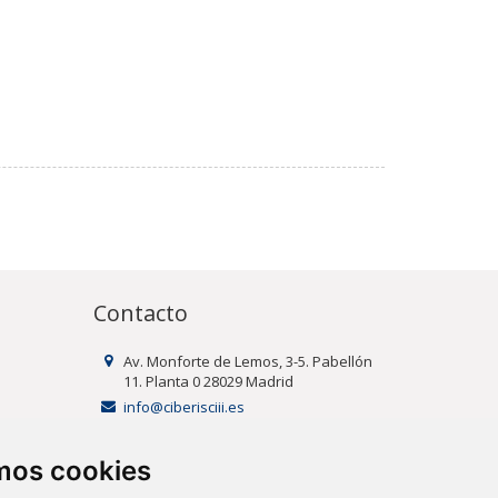
Contacto
Av. Monforte de Lemos, 3-5. Pabellón
11. Planta 0 28029 Madrid
info@ciberisciii.es
amos cookies
uridad