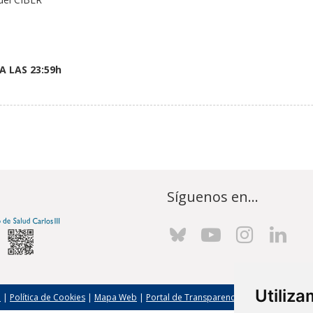
A LAS
23:59h
Síguenos en...
Utiliz
l
|
Política de Cookies
|
Mapa Web
|
Portal de Transparencia
|
Política de seg