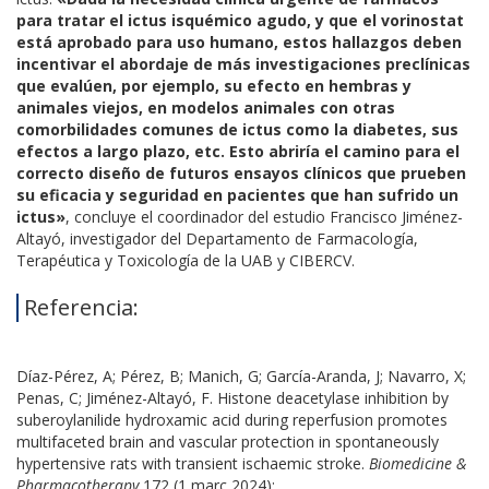
para tratar el ictus isquémico agudo, y que el vorinostat
está aprobado para uso humano, estos hallazgos deben
incentivar el abordaje de más investigaciones preclínicas
que evalúen, por ejemplo, su efecto en hembras y
animales viejos, en modelos animales con otras
comorbilidades comunes de ictus como la diabetes, sus
efectos a largo plazo, etc. Esto abriría el camino para el
correcto diseño de futuros ensayos clínicos que prueben
su eficacia y seguridad en pacientes que han sufrido un
ictus»
, concluye el coordinador del estudio Francisco Jiménez-
Altayó, investigador del Departamento de Farmacología,
Terapéutica y Toxicología de la UAB y CIBERCV.
Referencia:
Díaz-Pérez, A; Pérez, B; Manich, G; García-Aranda, J; Navarro, X;
Penas, C; Jiménez-Altayó, F.
Histone deacetylase inhibition by
suberoylanilide hydroxamic acid during reperfusion promotes
multifaceted brain and vascular protection in spontaneously
hypertensive rats with transient ischaemic stroke
.
Biomedicine &
Pharmacotherapy
172 (1 març 2024):