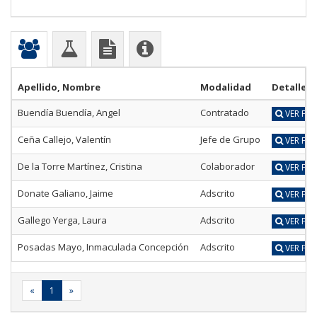
Apellido, Nombre
Modalidad
Detalle
Buendía Buendía, Angel
Contratado
VER FIC
Ceña Callejo, Valentín
Jefe de Grupo
VER FIC
De la Torre Martínez, Cristina
Colaborador
VER FIC
Donate Galiano, Jaime
Adscrito
VER FIC
Gallego Yerga, Laura
Adscrito
VER FIC
Posadas Mayo, Inmaculada Concepción
Adscrito
VER FIC
«
1
»