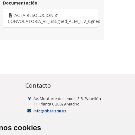
Documentación:
ACTA RESOLUCIÓN 8ª
CONVOCATORIA_VF_unsigned_ALM_TIV_signed
Contacto
Av. Monforte de Lemos, 3-5. Pabellón
11. Planta 0 28029 Madrid
info@ciberisciii.es
amos cookies
uridad