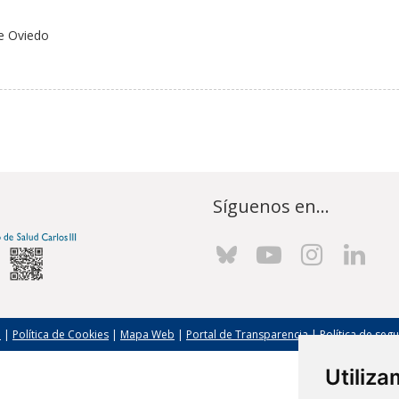
e Oviedo
Síguenos en...
l
|
Política de Cookies
|
Mapa Web
|
Portal de Transparencia
|
Política de seg
Utiliz