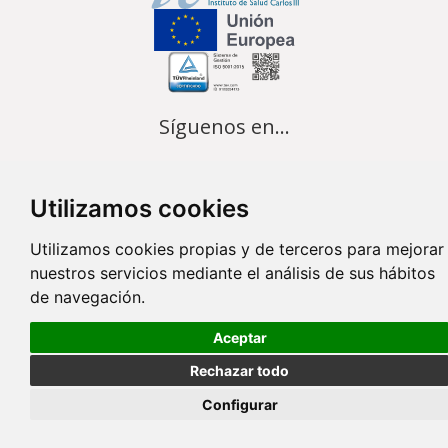
Síguenos en...
Contacto
Utilizamos cookies
Av. Monforte de Lemos, 3-5. Pabellón 11. Planta 0 28029 Madrid
Utilizamos cookies propias y de terceros para mejorar
info@ciberisciii.es
nuestros servicios mediante el análisis de sus hábitos
de navegación.
© Copyright 2026 CIBER |
Política de Privacidad
|
Aviso Legal
|
Política
de Cookies
|
Mapa Web
|
Portal de Transparencia
|
Política de
Aceptar
seguridad
Rechazar todo
Configurar