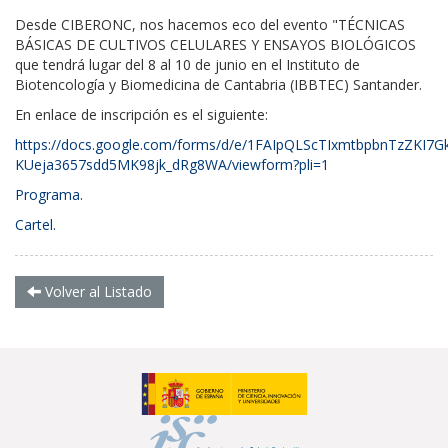
Desde CIBERONC, nos hacemos eco del evento "
TÉCNICAS
BÁSICAS DE CULTIVOS CELULARES Y ENSAYOS BIOLÓGICOS
que tendrá lugar del 8 al 10 de junio en el I
nstituto de
Biotencología y Biomedicina de Cantabria (IBBTEC)
S
antander.
En enlace de inscripción es el siguiente:
https://docs.google.com/forms/d/e/1FAIpQLScTIxmtbpbnTzZKI7G
KUeja3657sdd5MK98jk_dRg8WA/viewform?pli=1
Programa.
Cartel.
Volver al Listado