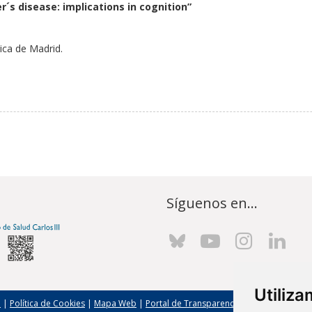
er´s disease: implications in cognition”
nica de Madrid.
Síguenos en...
Utiliz
l
|
Política de Cookies
|
Mapa Web
|
Portal de Transparencia
|
Política de seg