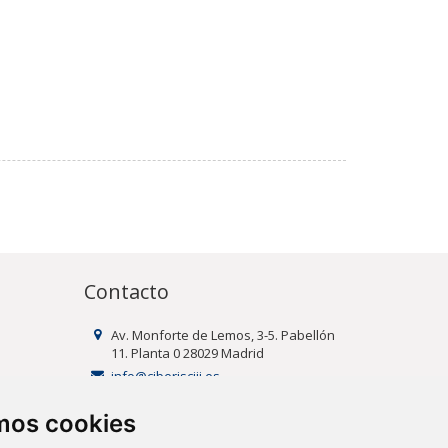
Contacto
Av. Monforte de Lemos, 3-5. Pabellón
11. Planta 0 28029 Madrid
info@ciberisciii.es
amos cookies
uridad