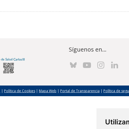
Síguenos en...
l
|
Política de Cookies
|
Mapa Web
|
Portal de Transparencia
|
Política de seg
Utiliz